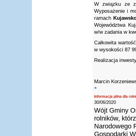
W związku ze zł
Wyposażenie i mo
ramach
Kujawsko
Województwa Kuja
w/w zadania w kwoc
Całkowita wartość
w wysokości 87 99
Realizacja inwest
Marcin Korzeniew
Informacja pilna dla rol
30/06/2020
Wójt Gminy Os
rolników, któr
Narodowego F
Gospodarki W