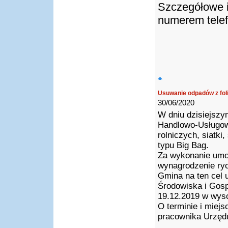
Szczegółowe i
numerem telef
Usuwanie odpadów z foli
30/06/2020
W dniu dzisiejszy
Handlowo-Usługow
rolniczych, siatki
typu Big Bag.
Za wykonanie umo
wynagrodzenie rycz
Gmina na ten cel
Środowiska i Gos
19.12.2019 w wyso
O terminie i miejs
pracownika Urzędu