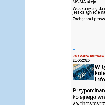
MSWiA akcją.
Włączamy się do 
jest osiągnięcie 
Zachęcam i proszę
500+ Ważne informacje 
26/06/2020
W t
kol
inf
Przypominamy
kolejnego wn
wychowawcze