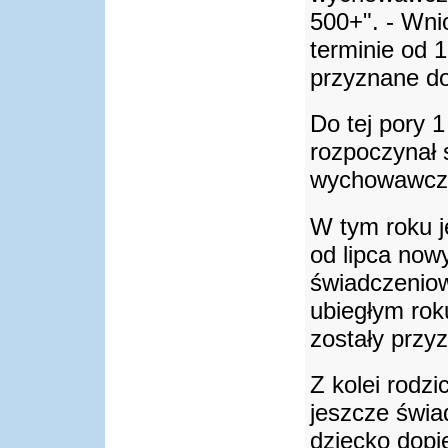
500+". - Wni
terminie od 1
przyznane do
Do tej pory 1
rozpoczynał 
wychowawcze
W tym roku j
od lipca now
świadczeniow
ubiegłym roku
zostały przy
Z kolei rodzi
jeszcze świ
dziecko dopie